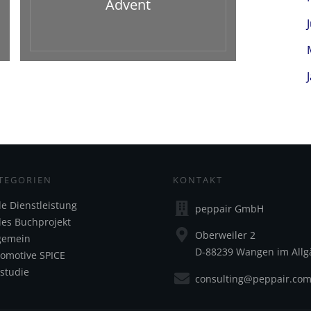
Advent
TEGORIEN
KONTAKT
le Dienstleistung
peppair GmbH
les Buchprojekt
Oberweiler 2
gemein
D-88239 Wangen im Allg
omotive SPICE
lstudie
consulting@peppair.co