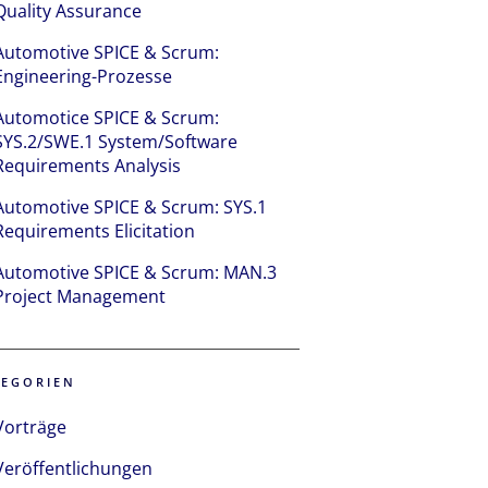
Quality Assurance
Automotive SPICE & Scrum:
Engineering-Prozesse
Automotice SPICE & Scrum:
SYS.2/SWE.1 System/Software
Requirements Analysis
Automotive SPICE & Scrum: SYS.1
Requirements Elicitation
Automotive SPICE & Scrum: MAN.3
Project Management
TEGORIEN
Vorträge
Veröffentlichungen