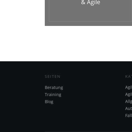
& Agile
SEITEN
KA
Agi
Beratung
Agi
Training
All
Blog
Aut
Fal