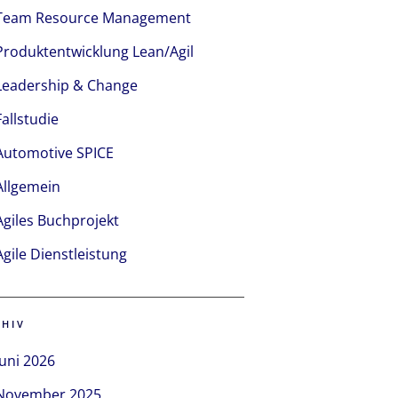
Team Resource Management
Produktentwicklung Lean/Agil
Leadership & Change
Fallstudie
Automotive SPICE
Allgemein
Agiles Buchprojekt
Agile Dienstleistung
CHIV
Juni 2026
November 2025