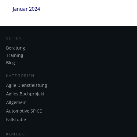
Januar 2024
SEITEN
Beratung
Training
Blog
KATEGORIEN
Agile Dienstleistung
Agiles Buchprojekt
Allgemein
Automotive SPICE
Fallstudie
KONTAKT