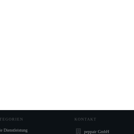
TEGORIEN
KONTAKT
e Dienstleistung
peppair GmbH