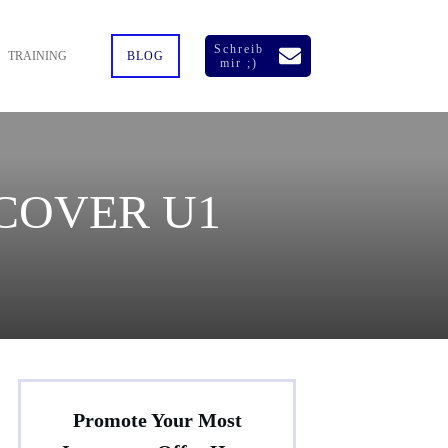
Schreib
TRAINING
BLOG
mir ;)
N COVER U1
Promote Your Most