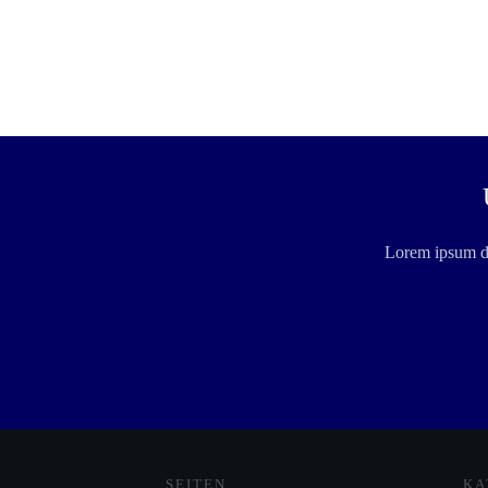
Lorem ipsum dol
SEITEN
KA