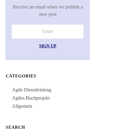
Receive an email when we publish a
new post
SIGN UP
CATEGORIES
Agile Dienstleistung
Agiles Buchprojekt
Allgemein
SEARCH